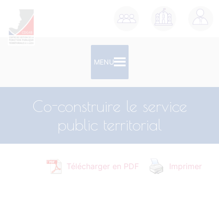
contenu
principal
MENU
Co-construire le service
public territorial
Télécharger en PDF
Imprimer