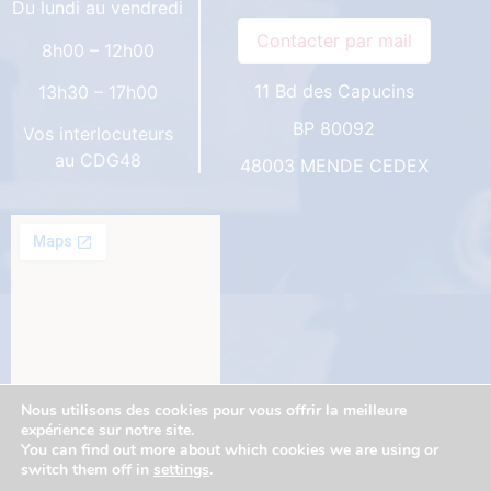
Du lundi au vendredi
8h00 – 12h00
11 Bd des Capucins
13h30 – 17h00
BP 80092
Vos interlocuteurs
au CDG48
48003 MENDE CEDEX
Nous utilisons des cookies pour vous offrir la meilleure
expérience sur notre site.
You can find out more about which cookies we are using or
switch them off in
settings
.