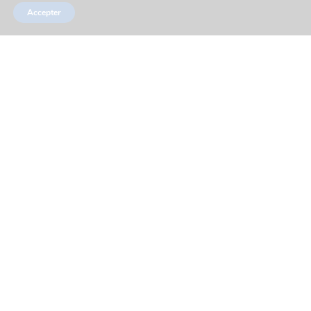
Accepter
Actualités
Partenaires
Réseaux sociaux
Marchés publics
Mentions légales
Plan du site
Contacts