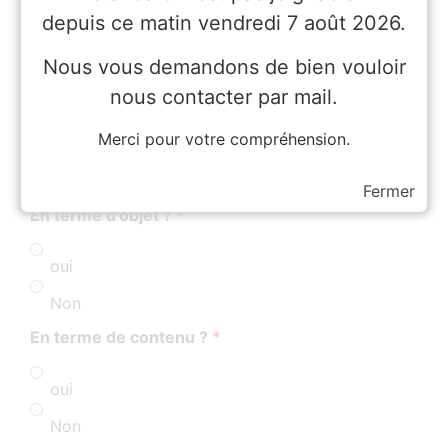
depuis ce matin vendredi 7 août 2026.
oui
Non
Nous vous demandons de bien vouloir
En terme de lieu ?
*
nous contacter par mail.
Merci pour votre compréhension.
oui
Non
Fermer
En terme d’objet ?
*
oui
Non
En terme de contenu ?
*
oui
Non