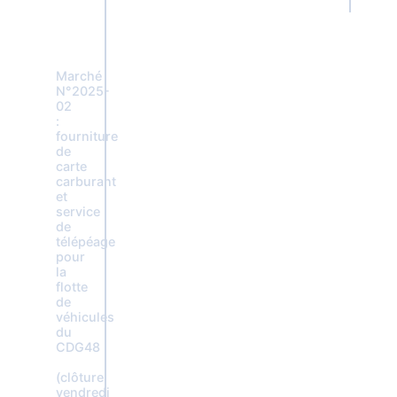
Marché
N°2025-
02
:
fourniture
de
carte
carburant
et
service
de
télépéage
pour
la
flotte
de
véhicules
du
CDG48
(clôture
vendredi