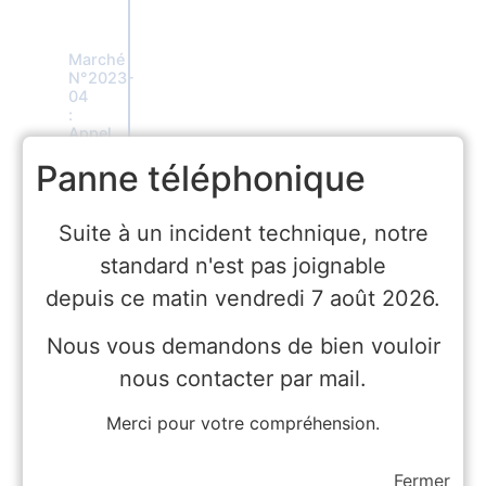
Marché
N°2023-
04
:
Appel
d’Offre
Panne téléphonique
lancé
par
le
CDG48
Suite à un incident technique, notre
pour
standard n'est pas joignable
le
Marché
depuis ce matin vendredi 7 août 2026.
des
assurances
statutaires
Nous vous demandons de bien vouloir
pour
le
nous contacter par mail.
compte
des
Merci pour votre compréhension.
collectivités
et
établissements
Fermer
du