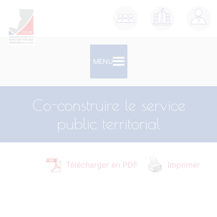
contenu
principal
MENU
Co-construire le service
public territorial
Télécharger en PDF
Imprimer