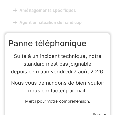
Aménagements spécifiques
Agent en situation de handicap
Conseils pour vos projets
Panne téléphonique
Mesure
Suite à un incident technique, notre
standard n'est pas joignable
depuis ce matin vendredi 7 août 2026.
Nous vous demandons de bien vouloir
Exemple d'application en
nous contacter par mail.
ergonomie
Merci pour votre compréhension.
Fermer