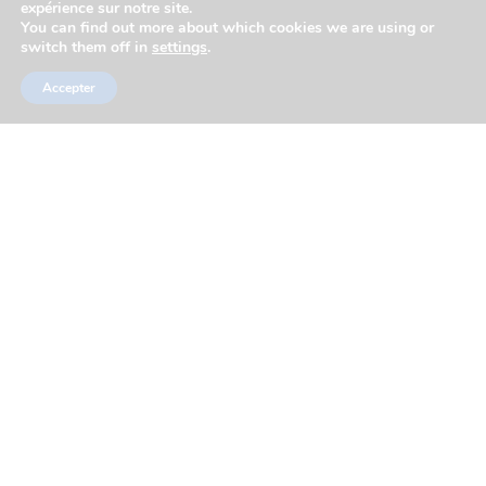
expérience sur notre site.
You can find out more about which cookies we are using or
switch them off in
settings
.
Accepter
Actualités
Partenaires
Réseaux sociaux
Marchés publics
Mentions légales
Plan du site
Contacts