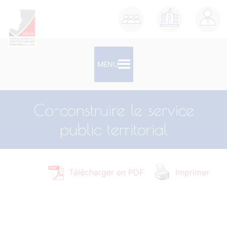
contenu
principal
MENU
Co-construire le service
public territorial
Télécharger en PDF
Imprimer