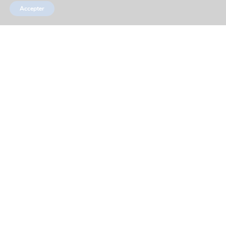
Accepter
Actualités
Partenaires
Réseaux sociaux
Marchés publics