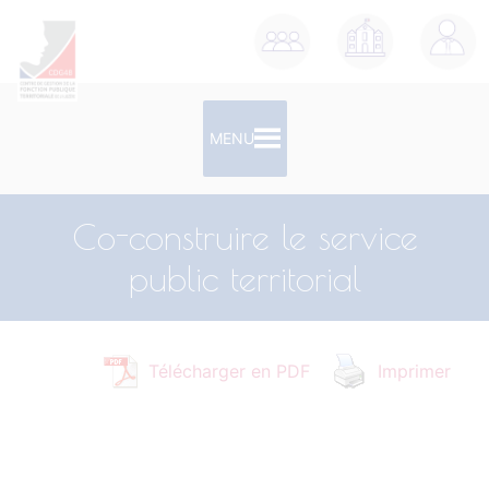
contenu
principal
MENU
Co-construire le service
public territorial
Télécharger en PDF
Imprimer