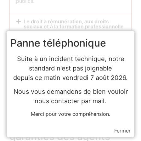
publics.
Le droit à rémunération, aux droits
sociaux et à la formation professionnelle
Panne téléphonique
Le droit syndical
Le droit de grève
Suite à un incident technique, notre
standard n'est pas joignable
Le droit aux congés
depuis ce matin vendredi 7 août 2026.
Le droit de retrait
Nous vous demandons de bien vouloir
nous contacter par mail.
Merci pour votre compréhension.
Les protections et
Fermer
garanties des agents