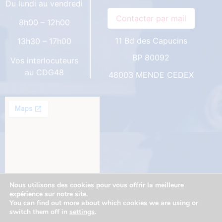
Du lundi au vendredi
8h00 – 12h00
11 Bd des Capucins
13h30 – 17h00
BP 80092
Vos interlocuteurs
au CDG48
48003 MENDE CEDEX
Nous utilisons des cookies pour vous offrir la meilleure
expérience sur notre site.
You can find out more about which cookies we are using or
switch them off in
settings
.