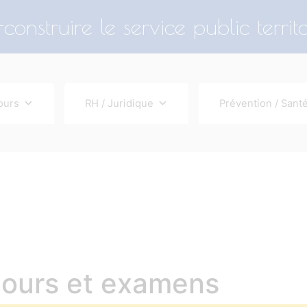
construire le service public territo
ours
RH / Juridique
Prévention / Santé
cours et examens