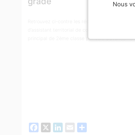
grade
Nous vo
Retrouvez ci-contre les résultats d’admissibilit
d’assistant territorial de conservation du patri
principal de 2ème classe par voie d’avancemen
Facebook
X
LinkedIn
Email
Partager