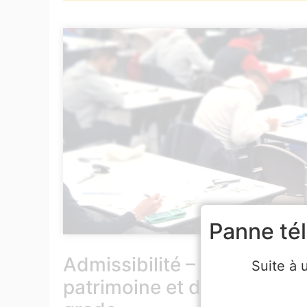
Panne té
Admissibilité – Examen prof
Suite à 
patrimoine et des biblioth