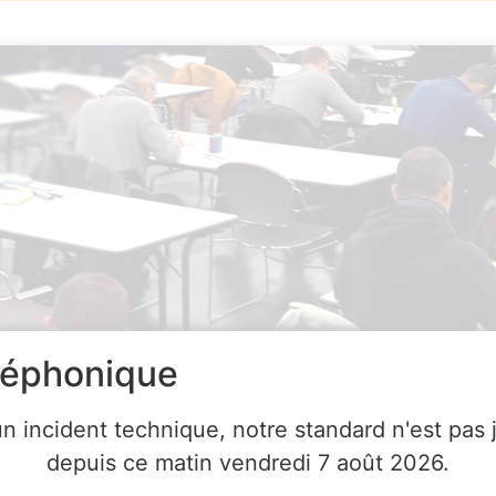
léphonique
essionnel d’assistant territorial 
un incident technique, notre standard n'est pas 
èques principal de 2ème classe p
depuis ce matin vendredi 7 août 2026.