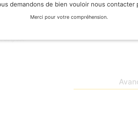
us demandons de bien vouloir nous contacter p
Merci pour votre compréhension.
é à l’examen professionnel
moine et des bibliothèques
t de grade.
Avan