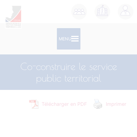
contenu
principal
MENU
Co-construire le service
public territorial
Télécharger en PDF
Imprimer