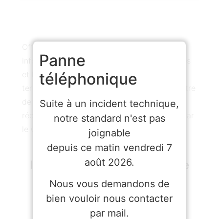
Offre d’emploi, résultats de concours,
Panne
informations sur les évolutions réglementaires
téléphonique
et législatives de la fonction publique
territoriale, actualités et évènements au Centre
de gestion, recevez chaque mois le
Suite à un incident technique,
récapitulatif de toute l’information diffusée par
notre standard n'est pas
le CDG48 dans votre boite mail !
joignable
depuis ce matin vendredi 7
août 2026.
Inscrivez-vous en utilisant le
formulaire sur notre site
Nous vous demandons de
internet :
bien vouloir nous contacter
par mail.