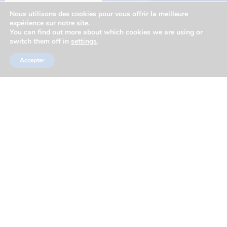
Nous utilisons des cookies pour vous offrir la meilleure
expérience sur notre site.
Actualités
You can find out more about which cookies we are using or
switch them off in
settings
.
Partenaires
Accepter
Réseaux sociaux
Marchés publics
Mentions légales
Plan du site
Contacts