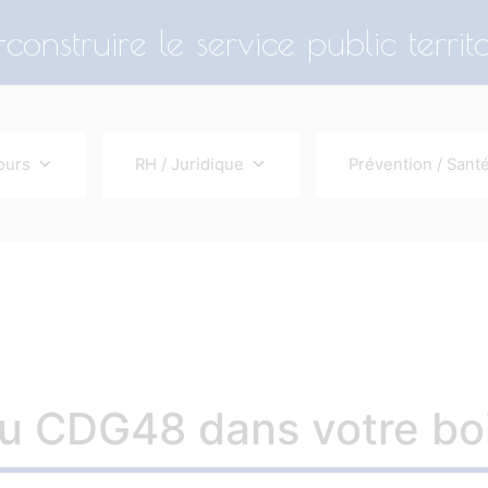
construire le service public territo
ours
RH / Juridique
Prévention / Santé
du CDG48 dans votre boi