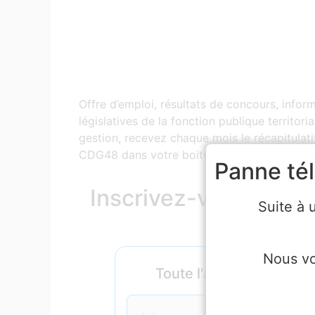
Offre d’emploi, résultats de concours, infor
législatives de la fonction publique territor
gestion, recevez chaque mois le récapitulatif
CDG48 dans votre boite mail !
Panne té
Inscrivez-vous en util
Suite à 
dess
Nous vo
Toute l'actualité du CD