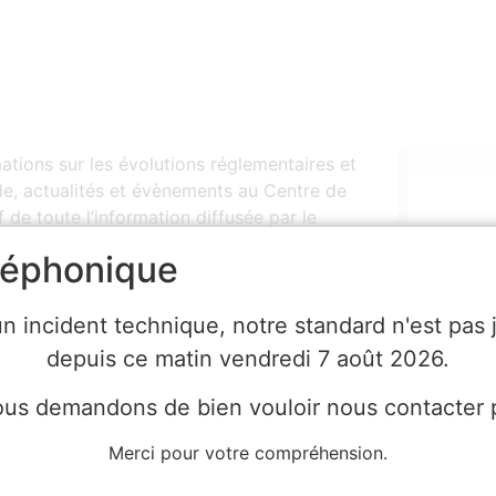
mations sur les évolutions réglementaires et
iale, actualités et évènements au Centre de
 de toute l’information diffusée par le
léphonique
isant le formulaire ci-
un incident technique, notre standard n'est pas 
ous !
depuis ce matin vendredi 7 août 2026.
us demandons de bien vouloir nous contacter p
G48 dans votre boite mail
Merci pour votre compréhension.