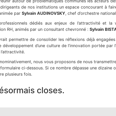
e réunir autour de problématiques communes les acteurs des
ux dirigeants de nos institutions un espace concourant à fa
 animée par
Sylvain AUDINOVSKY
, chef d’orchestre nation
professionnels dédiés aux enjeux de l’attractivité et l
vation RH, animés par un consultant chevronné :
Sylvain BIS
ait permettre de consolider les réflexions déjà engagées 
e développement d’une culture de l’innovation portée par l’
’attractivité.
s nominativement, nous vous proposons de nous transmettre
e formulaire ci-dessous. Si ce nombre dépasse une dizaine 
re plusieurs fois.
désormais closes.