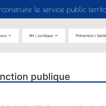
construire le service public territo
ours
RH / Juridique
Prévention / Santé
onction publique