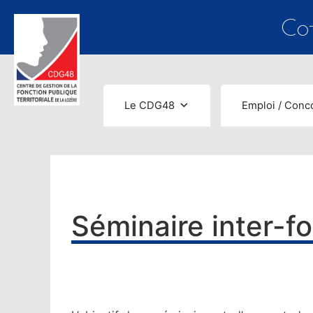
contenu
principal
Co-
Le CDG48
Emploi / Conc
Séminaire inter-f