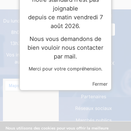
joignable
Tél :
04 66 65 30 03
depuis ce matin vendredi 7
Du lundi au vendredi
août 2026.
8h00 – 12h00
Nous vous demandons de
11 Bd des Capucins
13h30 – 17h00
bien vouloir nous contacter
BP 80092
Vos interlocuteurs
par mail.
au CDG48
48003 MENDE CEDEX
Merci pour votre compréhension.
Fermer
Actualités
Partenaires
Réseaux sociaux
Marchés publics
Nous utilisons des cookies pour vous offrir la meilleure