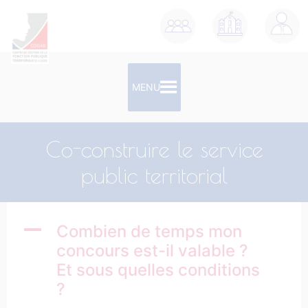
contenu
principal
MENU
Co-construire le service
public territorial
A
Combien de temps mon
concours est-il valable ?
Et sous quelles conditions
?