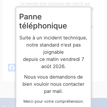
Le lauréat d’un concours est inscrit sur
une liste d’aptitude pour
une durée de 2
Panne
ans renouvelable pour une troisième
et quatrième année sur demande par
téléphonique
courrier recommandé dans le mois qui
précède les dates d’expiration de
Suite à un incident technique,
chaque période
.
notre standard n'est pas
Facebook
X
LinkedIn
Email
Partager
joignable
depuis ce matin vendredi 7
Facebook
X
LinkedIn
Email
Partager
août 2026.
Nous vous demandons de
bien vouloir nous contacter
par mail.
Merci pour votre compréhension.
Tél :
04 66 65 30 03