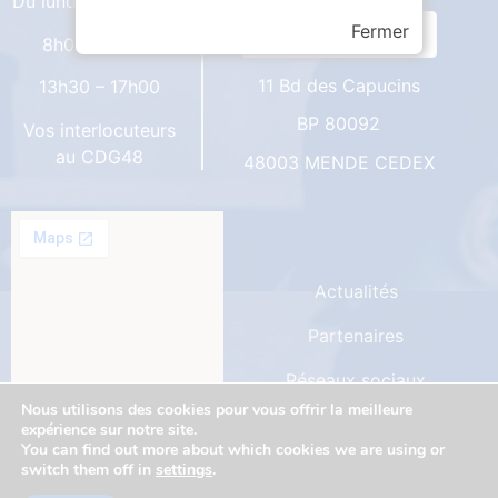
Du lundi au vendredi
Fermer
8h00 – 12h00
11 Bd des Capucins
13h30 – 17h00
BP 80092
Vos interlocuteurs
au CDG48
48003 MENDE CEDEX
Actualités
Partenaires
Réseaux sociaux
Nous utilisons des cookies pour vous offrir la meilleure
Marchés publics
expérience sur notre site.
You can find out more about which cookies we are using or
Mentions légales
switch them off in
settings
.