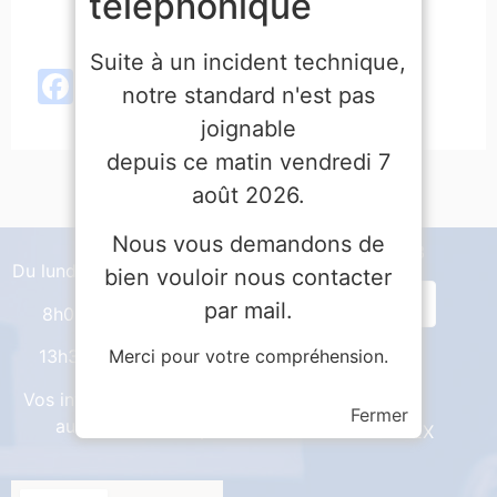
téléphonique
Suite à un incident technique,
Facebook
X
LinkedIn
Email
Partager
notre standard n'est pas
joignable
depuis ce matin vendredi 7
août 2026.
Nous vous demandons de
Tél :
04 66 65 30 03
Du lundi au vendredi
bien vouloir nous contacter
par mail.
8h00 – 12h00
11 Bd des Capucins
13h30 – 17h00
Merci pour votre compréhension.
BP 80092
Vos interlocuteurs
Fermer
au CDG48
48003 MENDE CEDEX