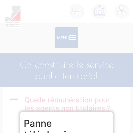
contenu
principal
MENU
Co-construire le service
public territorial
A
Quelle rémunération pour
les agents non titulaires ?
Panne
remuneration_non_titulaires
Télécharger
Facebook
X
LinkedIn
Email
Partager