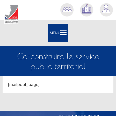
contenu
principal
MENU
Co-construire le service
public territorial
[mailpoet_page]