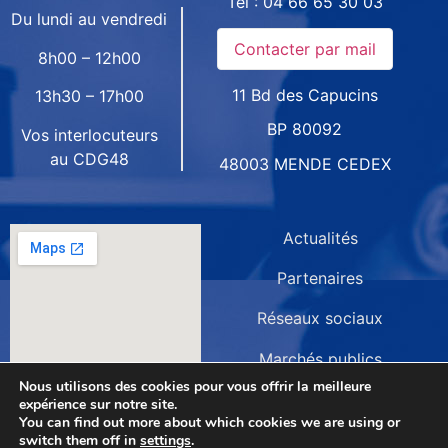
Tél :
04 66 65 30 03
Du lundi au vendredi
8h00 – 12h00
11 Bd des Capucins
13h30 – 17h00
BP 80092
Vos interlocuteurs
au CDG48
48003 MENDE CEDEX
Actualités
Partenaires
Réseaux sociaux
Marchés publics
Nous utilisons des cookies pour vous offrir la meilleure
Mentions légales
expérience sur notre site.
You can find out more about which cookies we are using or
Plan du site
switch them off in
settings
.